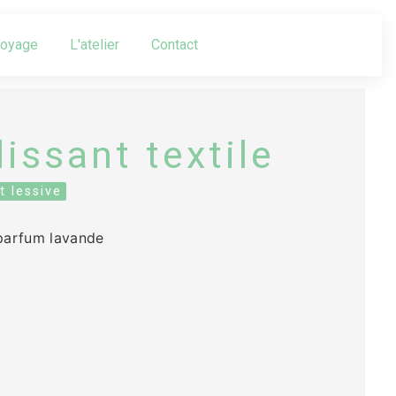
toyage
L'atelier
Contact
issant textile
t lessive
 parfum lavande