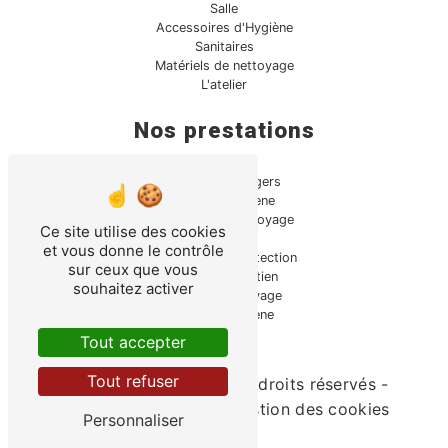
Salle
Accessoires d'Hygiène
Sanitaires
Matériels de nettoyage
L'atelier
Nos prestations
Produits ménagers
Produits hygiène
Matériels de nettoyage
Ce site utilise des cookies
Sanitaire
et vous donne le contrôle
Équipements protection
sur ceux que vous
Produits entretien
souhaitez activer
Produits nettoyage
Matériel hygiène
Tout accepter
Tout refuser
©
Vistalid
- 2026 - Tous droits réservés -
Mentions légales
-
Gestion des cookies
Personnaliser